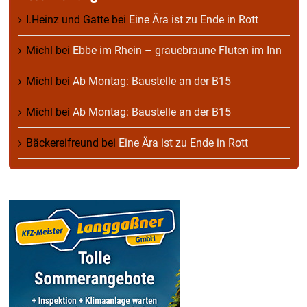
I.Heinz und Gatte
bei
Eine Ära ist zu Ende in Rott
Michl
bei
Ebbe im Rhein – grauebraune Fluten im Inn
Michl
bei
Ab Montag: Baustelle an der B15
Michl
bei
Ab Montag: Baustelle an der B15
Bäckereifreund
bei
Eine Ära ist zu Ende in Rott