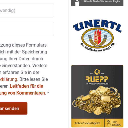
tzung dieses Formulars
sich mit der Speicherung
ung Ihrer Daten durch
 einverstanden. Weitere
 erfahren Sie in der
rklärung.
Bitte lesen Sie
seren
Leitfaden für die
hung von Kommentaren
.
*