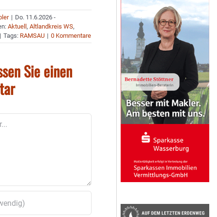
bler
|
Do. 11.6.2026 -
en:
Aktuell
,
Altlandkreis WS
,
|
Tags:
RAMSAU
|
0 Kommentare
ssen Sie einen
tar