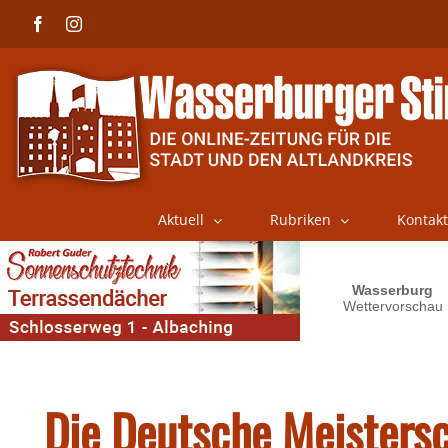
Skip
Facebook
Instagram
to
content
Aktuell
Rubriken
Kontakt
Die Deutsche Meistersc