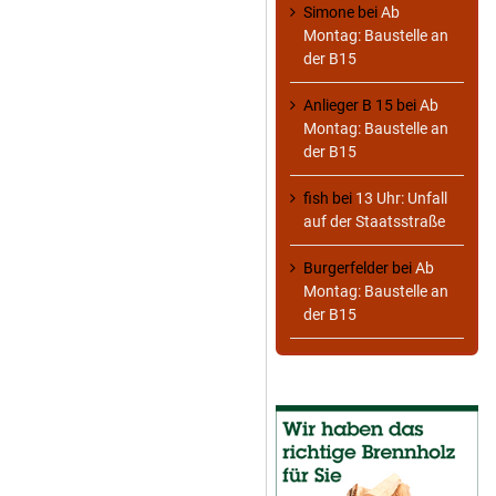
Simone
bei
Ab
Montag: Baustelle an
der B15
Anlieger B 15
bei
Ab
Montag: Baustelle an
der B15
fish
bei
13 Uhr: Unfall
auf der Staatsstraße
Burgerfelder
bei
Ab
Montag: Baustelle an
der B15