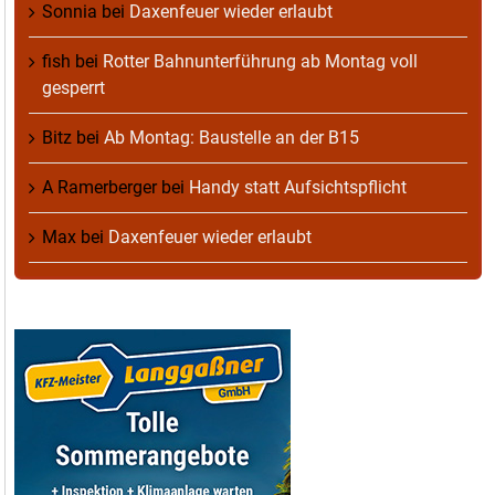
Sonnia
bei
Daxenfeuer wieder erlaubt
fish
bei
Rotter Bahnunterführung ab Montag voll
gesperrt
Bitz
bei
Ab Montag: Baustelle an der B15
A Ramerberger
bei
Handy statt Aufsichtspflicht
Max
bei
Daxenfeuer wieder erlaubt