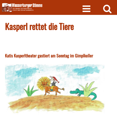
Skip
to
content
Kasperl rettet die Tiere
Katis Kasperltheater gastiert am Sonntag im Gimplkeller