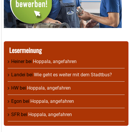
Lesermeinung
Heiner
bei
Hoppala, angefahren
Landei
bei
Wie geht es weiter mit dem Stadtbus?
HW
bei
Hoppala, angefahren
Egon
bei
Hoppala, angefahren
SFR
bei
Hoppala, angefahren