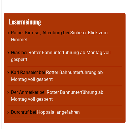
Lesermeinung
Rainer Kirmse , Altenburg
bei
Sicherer Blick zum
Himmel
Hias
bei
Rotter Bahnunterführung ab Montag voll
gesperrt
Karl Ranseier
bei
Rotter Bahnunterführung ab
Montag voll gesperrt
Der Anmerker
bei
Rotter Bahnunterführung ab
Montag voll gesperrt
Durchruf
bei
Hoppala, angefahren