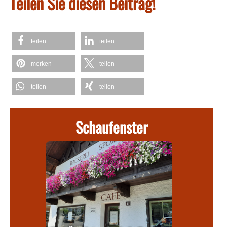
Teilen Sie diesen Beitrag!
teilen
teilen
merken
teilen
teilen
teilen
Schaufenster