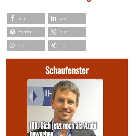
teilen
teilen
merken
teilen
teilen
teilen
Schaufenster