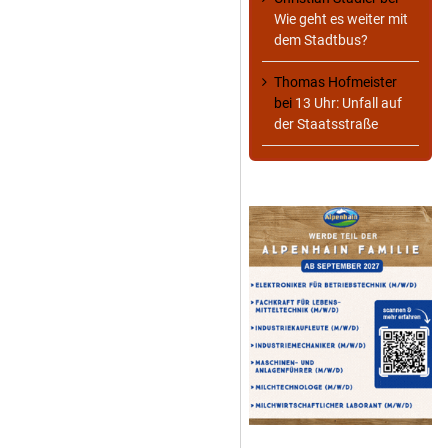
Wie geht es weiter mit
dem Stadtbus?
Thomas Hofmeister
bei
13 Uhr: Unfall auf
der Staatsstraße