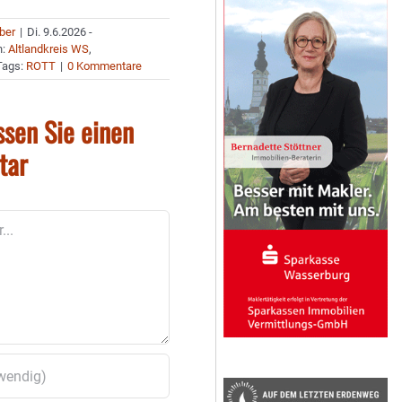
uber
|
Di. 9.6.2026 -
n:
Altlandkreis WS
,
Tags:
ROTT
|
0 Kommentare
ssen Sie einen
tar