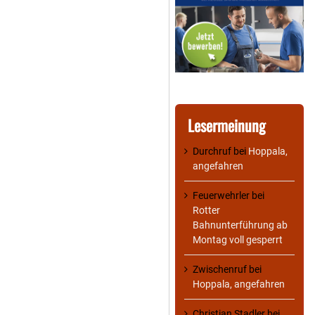
Lesermeinung
Durchruf
bei
Hoppala,
angefahren
Feuerwehrler
bei
Rotter
Bahnunterführung ab
Montag voll gesperrt
Zwischenruf
bei
Hoppala, angefahren
Christian Stadler
bei