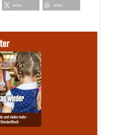
teilen
teilen
ter