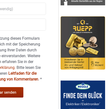
tzung dieses Formulars
sich mit der Speicherung
ung Ihrer Daten durch
 einverstanden. Weitere
 erfahren Sie in der
rklärung.
Bitte lesen Sie
seren
Leitfaden für die
hung von Kommentaren
.
*