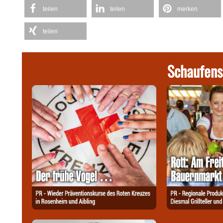
teilen
teilen
merken
teilen
Schaufens