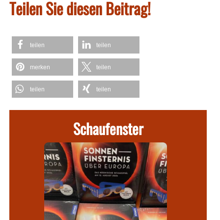
Teilen Sie diesen Beitrag!
teilen
teilen
merken
teilen
teilen
teilen
Schaufenster