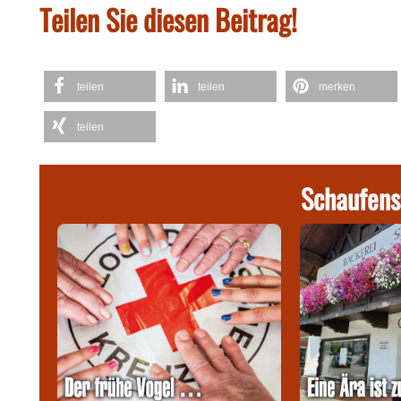
Teilen Sie diesen Beitrag!
teilen
teilen
merken
teilen
Schaufens