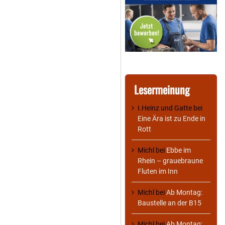
Lesermeinung
I.Heinz und Gatte
bei
Eine Ära ist zu Ende in
Rott
Michl
bei
Ebbe im
Rhein – grauebraune
Fluten im Inn
Michl
bei
Ab Montag:
Baustelle an der B15
Michl
bei
Ab Montag: