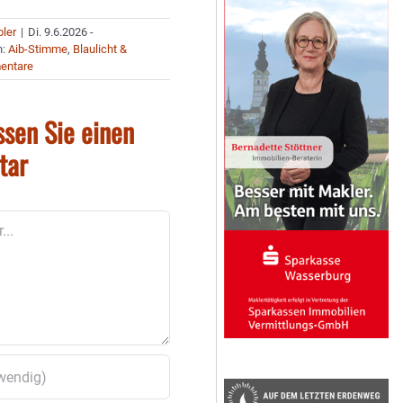
bler
|
Di. 9.6.2026 -
n:
Aib-Stimme
,
Blaulicht &
entare
ssen Sie einen
tar