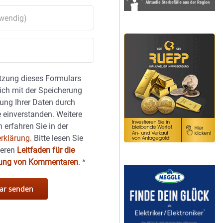
tzung dieses Formulars
sich mit der Speicherung
ung Ihrer Daten durch
 einverstanden. Weitere
 erfahren Sie in der
rklärung.
Bitte lesen Sie
seren
Leitfaden für die
hung von Kommentaren
.
*