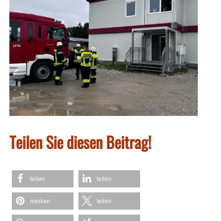
Teilen Sie diesen Beitrag!
teilen
teilen
merken
teilen