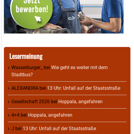
Lesermeinung
Wasserburger_
bei
Wie geht es weiter mit dem
Stadtbus?
ALEXANDRA
bei
13 Uhr: Unfall auf der Staatsstraße
Gesellschaft 2026
bei
Hoppala, angefahren
4×4
bei
Hoppala, angefahren
J
bei
13 Uhr: Unfall auf der Staatsstraße