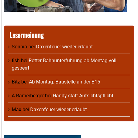
Lesermeinung
Sonnia
bei
Daxenfeuer wieder erlaubt
fish
bei
Rotter Bahnunterführung ab Montag voll
gesperrt
Bitz
bei
Ab Montag: Baustelle an der B15
A Ramerberger
bei
Handy statt Aufsichtspflicht
Max
bei
Daxenfeuer wieder erlaubt