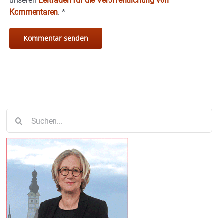
unseren
Leitfaden für die Veröffentlichung von
Kommentaren
.
*
Suche
nach: