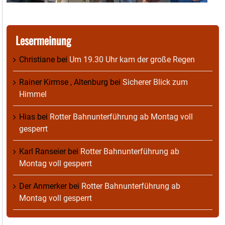
Lesermeinung
Christiane
bei
Um 19.30 Uhr kam der große Regen
Rainer Kirmse , Altenburg
bei
Sicherer Blick zum
Himmel
Hias
bei
Rotter Bahnunterführung ab Montag voll
gesperrt
Karl Ranseier
bei
Rotter Bahnunterführung ab
Montag voll gesperrt
Der Anmerker
bei
Rotter Bahnunterführung ab
Montag voll gesperrt