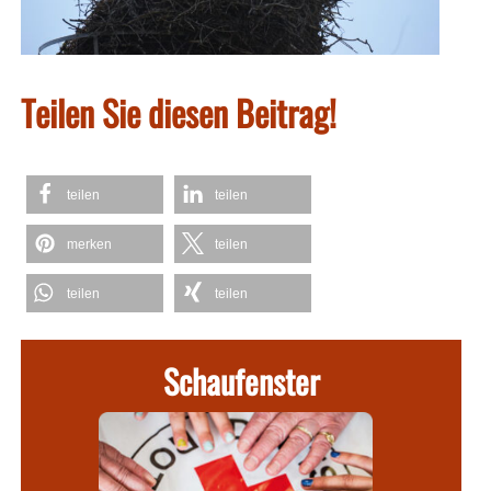
Teilen Sie diesen Beitrag!
teilen
teilen
merken
teilen
teilen
teilen
Schaufenster