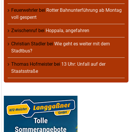
Feuerwehrler
bei
Rotter Bahnunterführung ab Montag
voll gesperrt
Zwischenruf
bei
Hoppala, angefahren
Christian Stadler
bei
Wie geht es weiter mit dem
Stadtbus?
Thomas Hofmeister
bei
13 Uhr: Unfall auf der
Staatsstraße