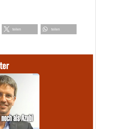
teilen
teilen
ter