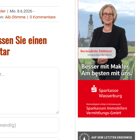
bler
|
Mo. 8.6.2026 -
en:
Aib-Stimme
|
0 Kommentare
ssen Sie einen
tar