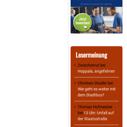
Lesermeinung
Zwischenruf
bei
Hoppala, angefahren
Christian Stadler
bei
Wie geht es weiter mit
dem Stadtbus?
Thomas Hofmeister
bei
13 Uhr: Unfall auf
der Staatsstraße