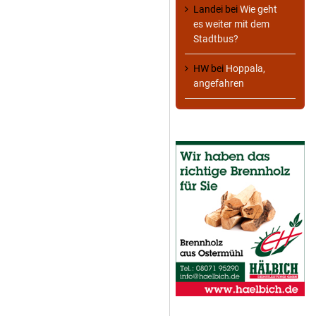
Landei
bei
Wie geht
es weiter mit dem
Stadtbus?
HW
bei
Hoppala,
angefahren