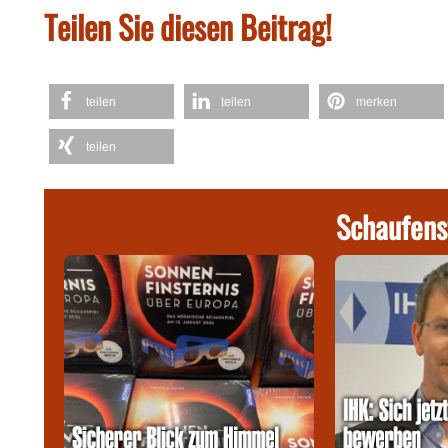
Teilen Sie diesen Beitrag!
teilen
teilen
merken
teilen
Schaufens