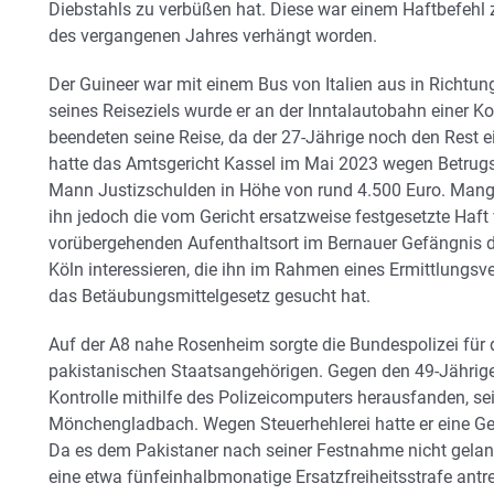
Diebstahls zu verbüßen hat. Diese war einem Haftbefehl
des vergangenen Jahres verhängt worden.
Der Guineer war mit einem Bus von Italien aus in Richtu
seines Reiseziels wurde er an der Inntalautobahn einer K
beendeten seine Reise, da der 27-Jährige noch den Rest e
hatte das Amtsgericht Kassel im Mai 2023 wegen Betrugs 
Mann Justizschulden in Höhe von rund 4.500 Euro. Mangel
ihn jedoch die vom Gericht ersatzweise festgesetzte Haft
vorübergehenden Aufenthaltsort im Bernauer Gefängnis d
Köln interessieren, die ihn im Rahmen eines Ermittlungs
das Betäubungsmittelgesetz gesucht hat.
Auf der A8 nahe Rosenheim sorgte die Bundespolizei für 
pakistanischen Staatsangehörigen. Gegen den 49-Jährige
Kontrolle mithilfe des Polizeicomputers herausfanden, se
Mönchengladbach. Wegen Steuerhehlerei hatte er eine Gel
Da es dem Pakistaner nach seiner Festnahme nicht gelang
eine etwa fünfeinhalbmonatige Ersatzfreiheitsstrafe antre