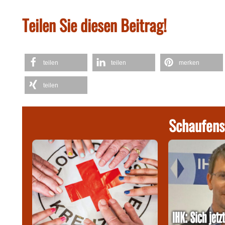
Teilen Sie diesen Beitrag!
teilen
teilen
merken
teilen
Schaufens