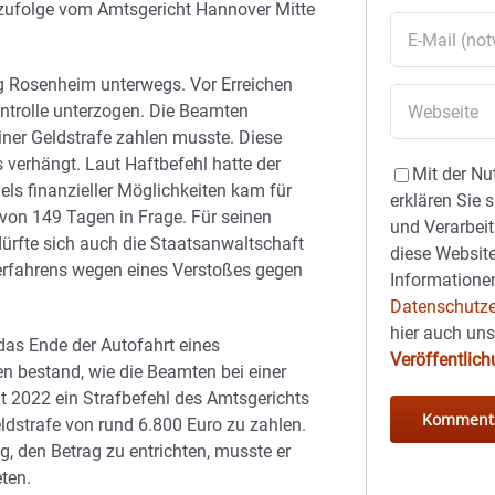
 zufolge vom Amtsgericht Hannover Mitte
ng Rosenheim unterwegs. Vor Erreichen
ontrolle unterzogen. Die Beamten
iner Geldstrafe zahlen musste. Diese
verhängt. Laut Haftbefehl hatte der
Mit der Nu
s finanzieller Möglichkeiten kam für
erklären Sie 
 von 149 Tagen in Frage. Für seinen
und Verarbeit
ürfte sich auch die Staatsanwaltschaft
diese Website
verfahrens wegen eines Verstoßes gegen
Informationen
Datenschutze
hier auch un
das Ende der Autofahrt eines
Veröffentlic
n bestand, wie die Beamten bei einer
it 2022 ein Strafbefehl des Amtsgerichts
dstrafe von rund 6.800 Euro zu zahlen.
, den Betrag zu entrichten, musste er
ten.