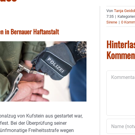
Von
Tanja Geido
7:35
|
Kategorie
Sirene
|
0 Komm
n in Bernauer Haftanstalt
Hinterla
Kommen
Kommentar
nalzug von Kufstein aus gestartet war,
st. Bei der Überprüfung seiner
 fünfmonatige Freiheitsstrafe wegen