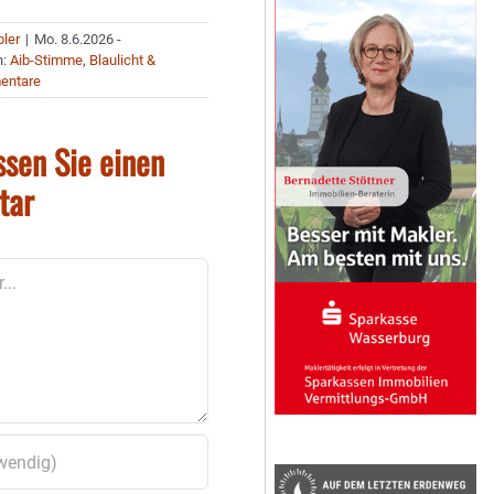
bler
|
Mo. 8.6.2026 -
n:
Aib-Stimme
,
Blaulicht &
entare
ssen Sie einen
tar