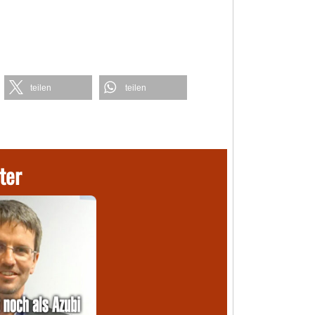
teilen
teilen
ter