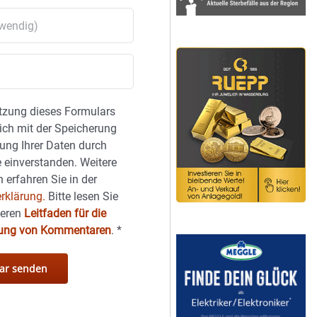
tzung dieses Formulars
sich mit der Speicherung
ung Ihrer Daten durch
 einverstanden. Weitere
 erfahren Sie in der
rklärung.
Bitte lesen Sie
seren
Leitfaden für die
hung von Kommentaren
.
*