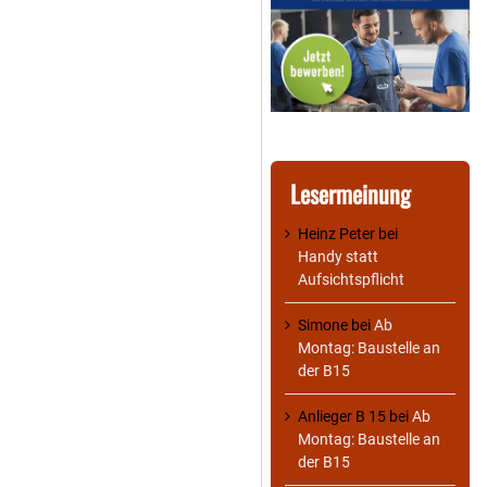
Lesermeinung
Heinz Peter
bei
Handy statt
Aufsichtspflicht
Simone
bei
Ab
Montag: Baustelle an
der B15
Anlieger B 15
bei
Ab
Montag: Baustelle an
der B15