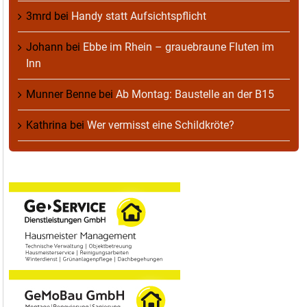
3mrd
bei
Handy statt Aufsichtspflicht
Johann
bei
Ebbe im Rhein – grauebraune Fluten im
Inn
Munner Benne
bei
Ab Montag: Baustelle an der B15
Kathrina
bei
Wer vermisst eine Schildkröte?