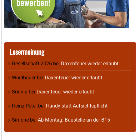
Lesermeinung
Gesellschaft 2026
bei
Daxenfeuer wieder erlaubt
Woidbauer
bei
Daxenfeuer wieder erlaubt
Sonnia
bei
Daxenfeuer wieder erlaubt
Heinz Peter
bei
Handy statt Aufsichtspflicht
Simone
bei
Ab Montag: Baustelle an der B15