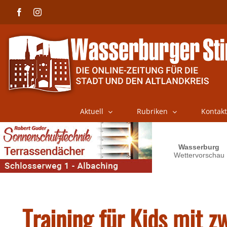
Skip
Facebook
Instagram
to
content
Aktuell
Rubriken
Kontakt
Training für Kids mit 