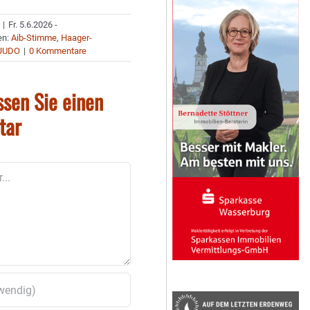
|
Fr. 5.6.2026 -
en:
Aib-Stimme
,
Haager-
JUDO
|
0 Kommentare
ssen Sie einen
tar