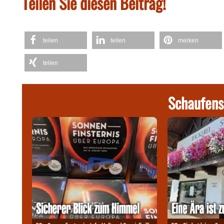
Teilen Sie diesen Beitrag!
teilen
teilen
merken
teilen
Schaufens