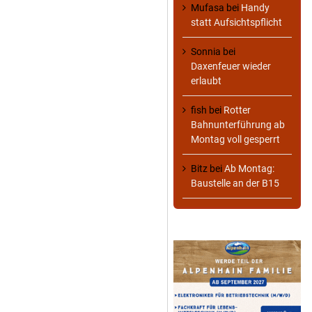
Mufasa
bei
Handy
statt Aufsichtspflicht
Sonnia
bei
Daxenfeuer wieder
erlaubt
fish
bei
Rotter
Bahnunterführung ab
Montag voll gesperrt
Bitz
bei
Ab Montag:
Baustelle an der B15