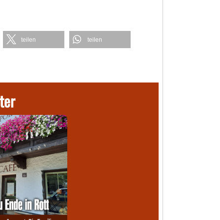
teilen
teilen
ter