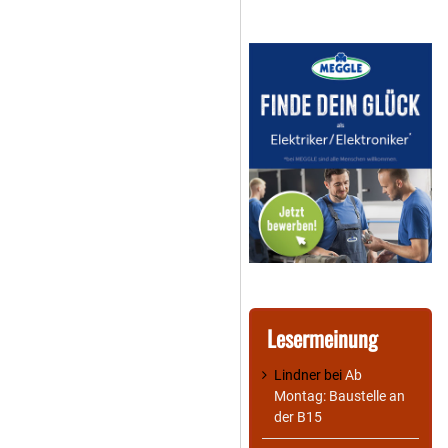
Lesermeinung
Lindner
bei
Ab
Montag: Baustelle an
der B15