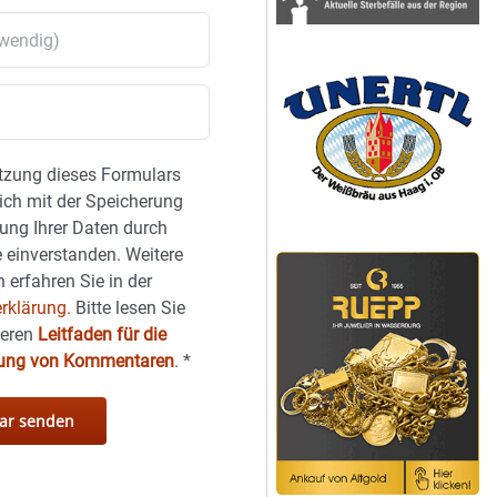
tzung dieses Formulars
sich mit der Speicherung
ung Ihrer Daten durch
 einverstanden. Weitere
 erfahren Sie in der
rklärung.
Bitte lesen Sie
seren
Leitfaden für die
hung von Kommentaren
.
*