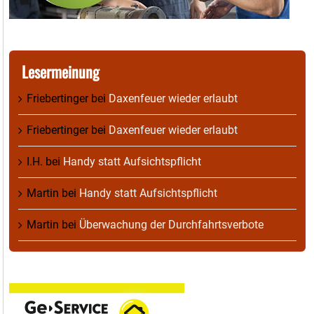
Lesermeinung
Friebertinger
bei
Daxenfeuer wieder erlaubt
Friebertinger
bei
Daxenfeuer wieder erlaubt
I.H.
bei
Handy statt Aufsichtspflicht
Martin
bei
Handy statt Aufsichtspflicht
Martin
bei
Überwachung der Durchfahrtsverbote