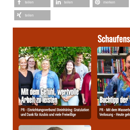
teilen
teilen
merken
teilen
Schaufens