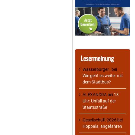
Lesermeinung
Wasserburger_
bei
Wie geht es weiter mit
dem Stadtbus?
ALEXANDRA
bei
13
Uhr: Unfall auf der
Staatsstraße
Gesellschaft 2026
bei
Hoppala, angefahren