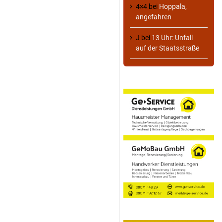
4×4
bei
Hoppala,
angefahren
J
bei
13 Uhr: Unfall
auf der Staatsstraße