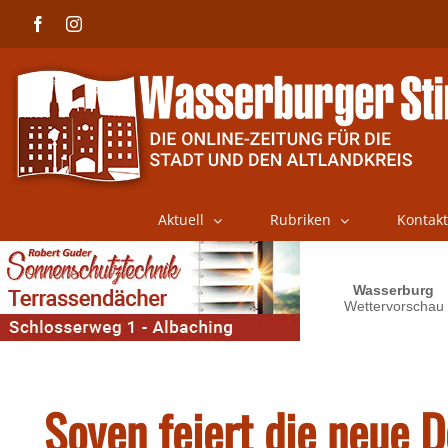
Skip
Facebook
Instagram
to
content
Aktuell
Rubriken
Kontakt
Soyen feiert die neue D