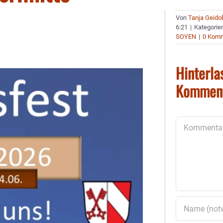
Von
Tanja Geido
6:21
|
Kategorie
SOYEN
|
0 Kom
Hinterla
Kommen
Kommentar