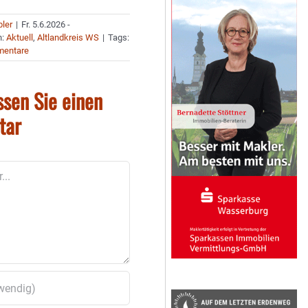
bler
|
Fr. 5.6.2026 -
n:
Aktuell
,
Altlandkreis WS
|
Tags:
mentare
ssen Sie einen
tar