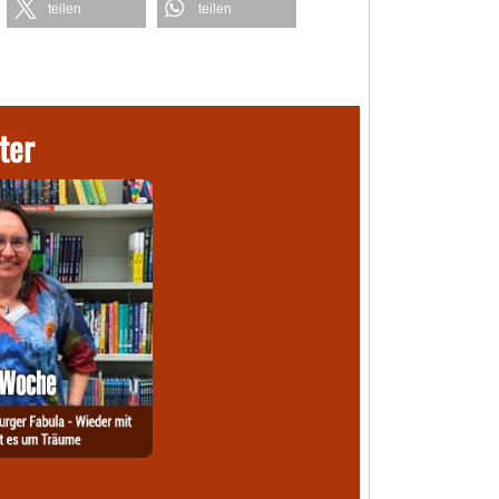
teilen
teilen
ter