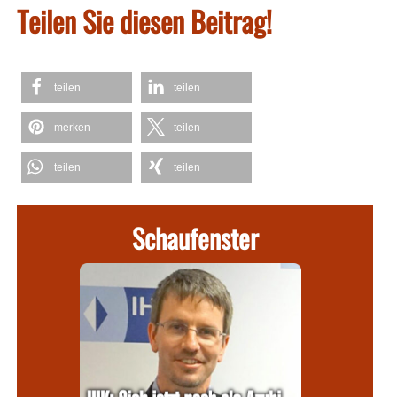
Teilen Sie diesen Beitrag!
teilen
teilen
merken
teilen
teilen
teilen
Schaufenster