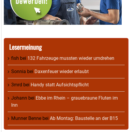
Lesermeinung
fish
bei
132 Fahrzeuge mussten wieder umdrehen
Sonnia
bei
Daxenfeuer wieder erlaubt
3mrd
bei
Handy statt Aufsichtspflicht
Johann
bei
Ebbe im Rhein – grauebraune Fluten im
Inn
Munner Benne
bei
Ab Montag: Baustelle an der B15