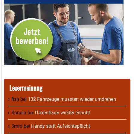
Lesermeinung
fish
bei
132 Fahrzeuge mussten wieder umdrehen
Sonnia
bei
Daxenfeuer wieder erlaubt
3mrd
bei
Handy statt Aufsichtspflicht