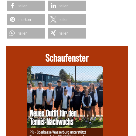
teilen
teilen
merken
teilen
teilen
teilen
Schaufenster