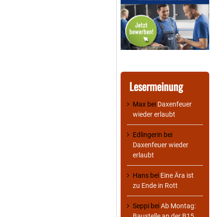
Lesermeinung
Max
bei
Daxenfeuer
wieder erlaubt
Edlingerin
bei
Daxenfeuer wieder
erlaubt
Hans
bei
Eine Ära ist
zu Ende in Rott
Seppi
bei
Ab Montag:
Baustelle an der B15