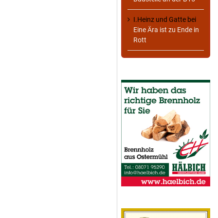
I.Heinz und Gatte
bei
Eine Ära ist zu Ende in
Rott