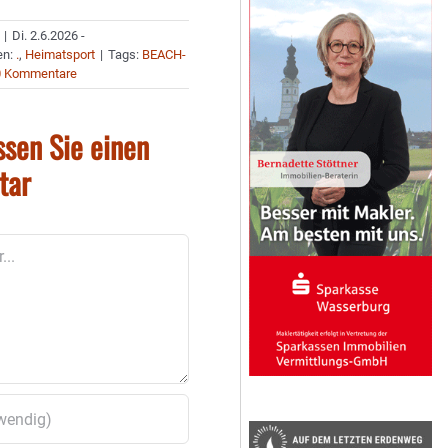
|
Di. 2.6.2026 -
en:
.
,
Heimatsport
|
Tags:
BEACH-
0 Kommentare
ssen Sie einen
tar