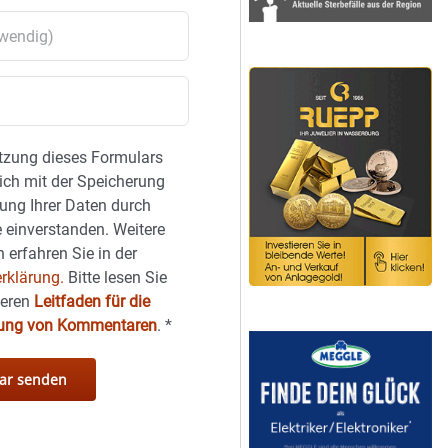
tzung dieses Formulars
sich mit der Speicherung
ung Ihrer Daten durch
 einverstanden. Weitere
 erfahren Sie in der
rklärung.
Bitte lesen Sie
seren
Leitfaden für die
hung von Kommentaren
.
*