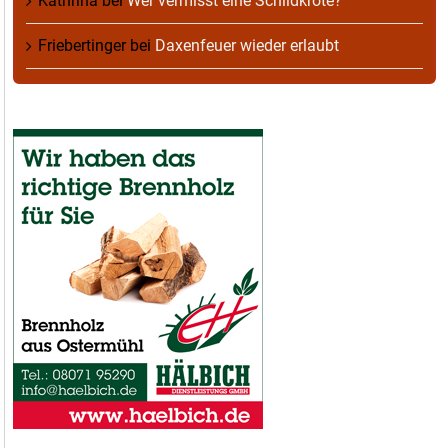
Kathrina
bei
Wer vermisst eine Schildkröte?
Friebertinger
bei
Daxenfeuer wieder erlaubt