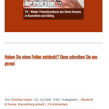
Haben Sie einen Fehler entdeckt? Dann schreiben Sie uns
gerne!
Von
Christian Huber
|
Di. 2.6.2026 - 9:42
|
Kategorien:
.
,
Blaulicht
& Sirene
,
Wasserburg aktuell
|
2 Kommentare