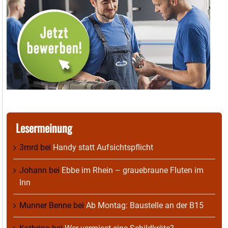
Lesermeinung
3mrd
bei
Handy statt Aufsichtspflicht
Johann
bei
Ebbe im Rhein – grauebraune Fluten im
Inn
Munner Benne
bei
Ab Montag: Baustelle an der B15