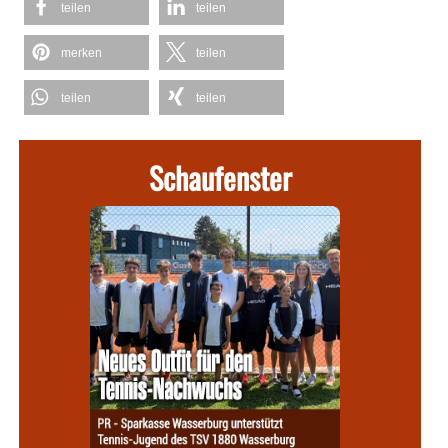
teilen
teilen
merken
teilen
teilen
teilen
Schaufenster