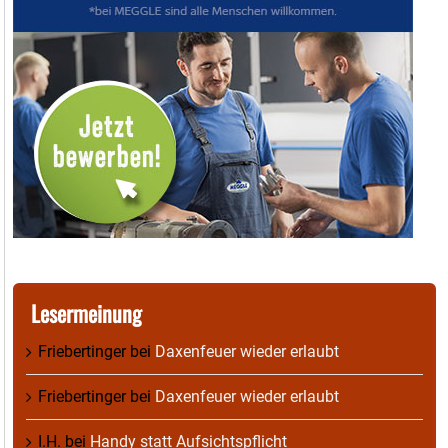
Lesermeinung
Friebertinger
bei
Daxenfeuer wieder erlaubt
Friebertinger
bei
Daxenfeuer wieder erlaubt
I.H.
bei
Handy statt Aufsichtspflicht