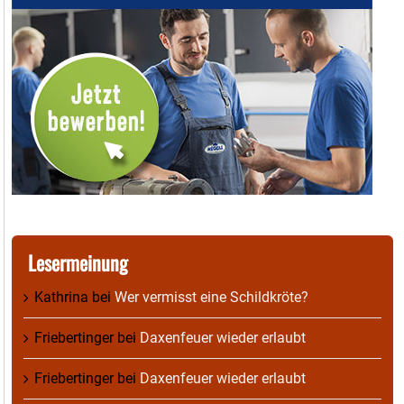
Lesermeinung
Kathrina
bei
Wer vermisst eine Schildkröte?
Friebertinger
bei
Daxenfeuer wieder erlaubt
Friebertinger
bei
Daxenfeuer wieder erlaubt