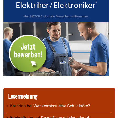
Lesermeinung
Kathrina
bei
Wer vermisst eine Schildkröte?
Friebertinger
bei
Daxenfeuer wieder erlaubt