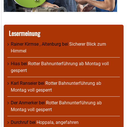
Lesermeinung
Rainer Kirmse , Altenburg
bei
Sicherer Blick zum
Himmel
Hias
bei
Rotter Bahnunterführung ab Montag voll
gesperrt
Karl Ranseier
bei
Rotter Bahnunterführung ab
Montag voll gesperrt
Der Anmerker
bei
Rotter Bahnunterführung ab
Montag voll gesperrt
Durchruf
bei
Hoppala, angefahren