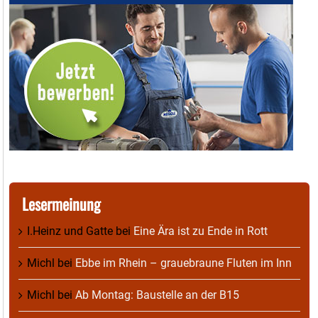
Lesermeinung
I.Heinz und Gatte
bei
Eine Ära ist zu Ende in Rott
Michl
bei
Ebbe im Rhein – grauebraune Fluten im Inn
Michl
bei
Ab Montag: Baustelle an der B15