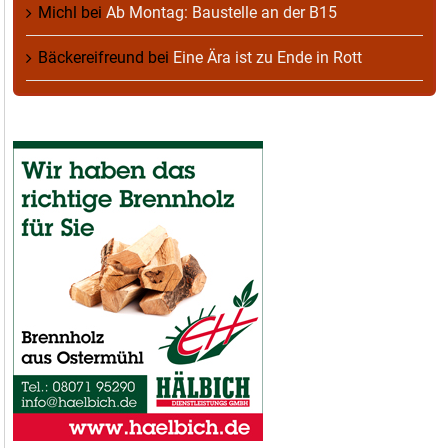
Michl
bei
Ab Montag: Baustelle an der B15
Bäckereifreund
bei
Eine Ära ist zu Ende in Rott