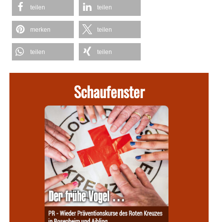
teilen
teilen
merken
teilen
teilen
teilen
Schaufenster