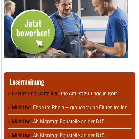
Lesermeinung
I.Heinz und Gatte
bei
Eine Ära ist zu Ende in Rott
Michl
bei
Ebbe im Rhein – grauebraune Fluten im Inn
Michl
bei
Ab Montag: Baustelle an der B15
Michl
bei
Ab Montag: Baustelle an der B15