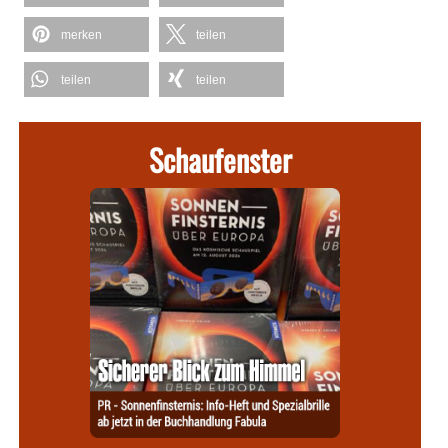
merken
teilen
teilen
teilen
Schaufenster