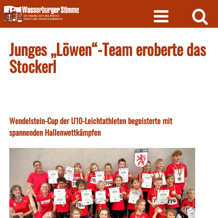
Skip
to
content
Junges „Löwen“-Team eroberte das
Stockerl
Wendelstein-Cup der U10-Leichtathleten begeisterte mit
spannenden Hallenwettkämpfen