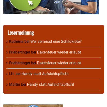
Lesermeinung
Kathrina
bei
Wer vermisst eine Schildkröte?
Friebertinger
bei
Daxenfeuer wieder erlaubt
Friebertinger
bei
Daxenfeuer wieder erlaubt
I.H.
bei
Handy statt Aufsichtspflicht
Martin
bei
Handy statt Aufsichtspflicht