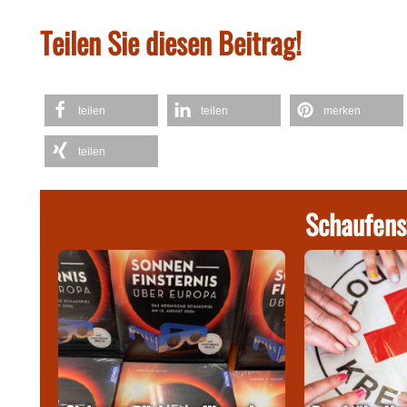
Teilen Sie diesen Beitrag!
teilen
teilen
merken
teilen
Schaufens