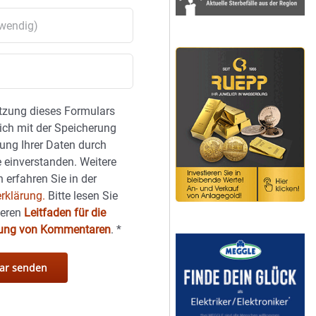
tzung dieses Formulars
sich mit der Speicherung
ung Ihrer Daten durch
 einverstanden. Weitere
 erfahren Sie in der
rklärung.
Bitte lesen Sie
seren
Leitfaden für die
hung von Kommentaren
.
*