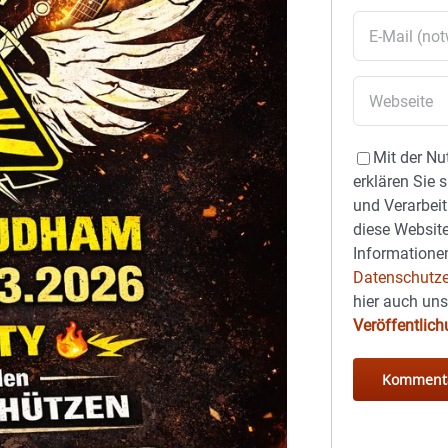
Mit der Nu
erklären Sie 
und Verarbeit
diese Website
Informationen
Datenschutze
hier auch un
Veröffentlic