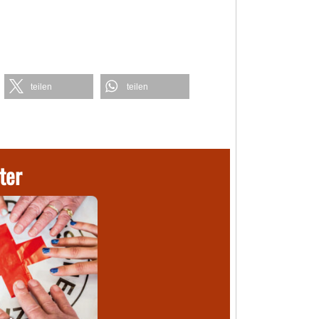
teilen
teilen
ter