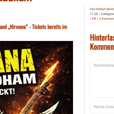
Von
Robert Bere
11:28
|
Kategori
/ PR
|
0 Kommen
nd „Nirwana“ - Tickets bereits im
Hinterla
Kommen
Kommentar