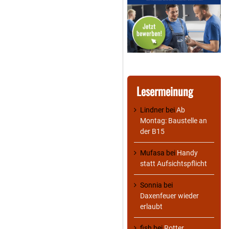
Lesermeinung
Lindner
bei
Ab
Montag: Baustelle an
der B15
Mufasa
bei
Handy
statt Aufsichtspflicht
Sonnia
bei
Daxenfeuer wieder
erlaubt
fish
bei
Rotter