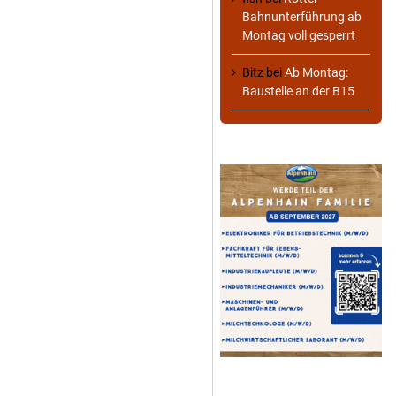
Bahnunterführung ab
Montag voll gesperrt
Bitz
bei
Ab Montag:
Baustelle an der B15