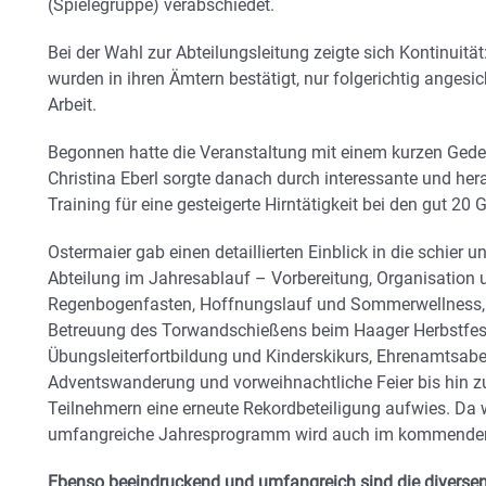
(Spielegruppe) verabschiedet.
Bei der Wahl zur Abteilungsleitung zeigte sich Kontinuität
wurden in ihren Ämtern bestätigt, nur folgerichtig angesi
Arbeit.
Begonnen hatte die Veranstaltung mit einem kurzen Geden
Christina Eberl sorgte danach durch interessante und he
Training für eine gesteigerte Hirntätigkeit bei den gut 20 
Ostermaier gab einen detaillierten Einblick in die schier
Abteilung im Jahresablauf – Vorbereitung, Organisation
Regenbogenfasten, Hoffnungslauf und Sommerwellness, 
Betreuung des Torwandschießens beim Haager Herbstfest, 
Übungsleiterfortbildung und Kinderskikurs, Ehrenamtsab
Adventswanderung und vorweihnachtliche Feier bis hin zu
Teilnehmern eine erneute Rekordbeteiligung aufwies. Da 
umfangreiche Jahresprogramm wird auch im kommenden J
Ebenso beeindruckend und umfangreich sind die diversen