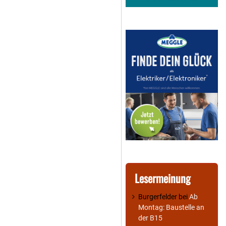
Lesermeinung
Burgerfelder
bei
Ab
Montag: Baustelle an
der B15