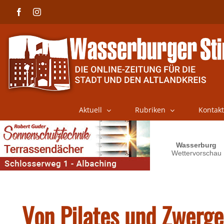
Skip
Facebook
Instagram
to
content
Aktuell
Rubriken
Kontakt
Von Pilates und Zwerge