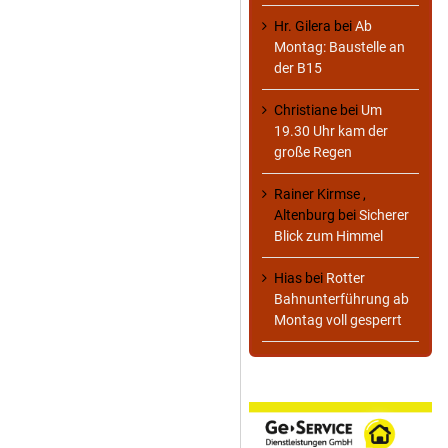
Hr. Gilera
bei
Ab
Montag: Baustelle an
der B15
Christiane
bei
Um
19.30 Uhr kam der
große Regen
Rainer Kirmse ,
Altenburg
bei
Sicherer
Blick zum Himmel
Hias
bei
Rotter
Bahnunterführung ab
Montag voll gesperrt