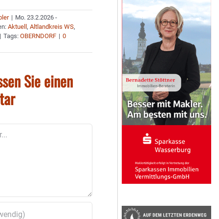
bler
|
Mo. 23.2.2026 -
en:
Aktuell
,
Altlandkreis WS
,
|
Tags:
OBERNDORF
|
0
ssen Sie einen
tar