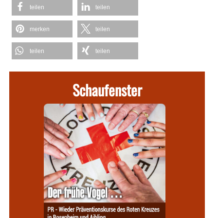
teilen
teilen
merken
teilen
teilen
teilen
Schaufenster