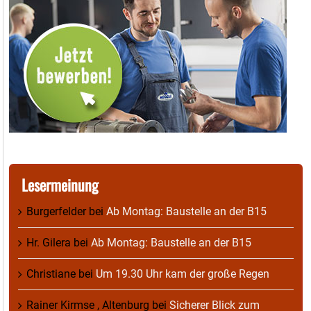
Lesermeinung
Burgerfelder
bei
Ab Montag: Baustelle an der B15
Hr. Gilera
bei
Ab Montag: Baustelle an der B15
Christiane
bei
Um 19.30 Uhr kam der große Regen
Rainer Kirmse , Altenburg
bei
Sicherer Blick zum