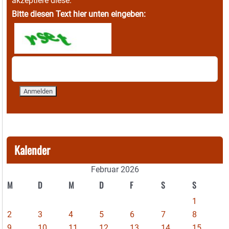
akzeptiere diese.
Bitte diesen Text hier unten eingeben:
Kalender
Februar 2026
M
D
M
D
F
S
S
1
2
3
4
5
6
7
8
9
10
11
12
13
14
15