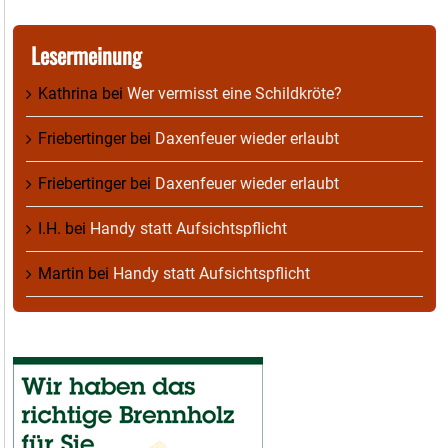
Lesermeinung
Kathrina
bei
Wer vermisst eine Schildkröte?
Friebertinger
bei
Daxenfeuer wieder erlaubt
Friebertinger
bei
Daxenfeuer wieder erlaubt
I.H.
bei
Handy statt Aufsichtspflicht
Martin
bei
Handy statt Aufsichtspflicht