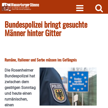
Skip
to
content
Bundespolizei bringt gesuchte
Männer hinter Gitter
Rumäne, Italiener und Serbe müssen ins Gefängnis
Die Rosenheimer
Bundespolizei hat
zwischen dem
gestrigen Sonntag
und heute einen
rumänischen,
einen