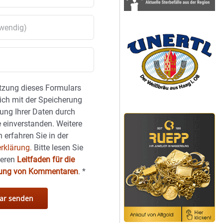
tzung dieses Formulars
sich mit der Speicherung
ung Ihrer Daten durch
 einverstanden. Weitere
 erfahren Sie in der
rklärung.
Bitte lesen Sie
seren
Leitfaden für die
hung von Kommentaren
.
*