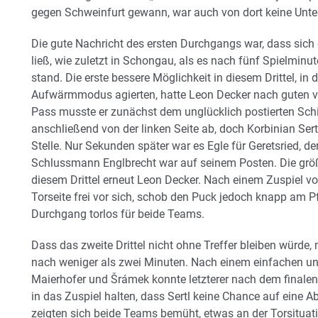
gegen Schweinfurt gewann, war auch von dort keine Unte
Die gute Nachricht des ersten Durchgangs war, dass sich
ließ, wie zuletzt in Schongau, als es nach fünf Spielmin
stand. Die erste bessere Möglichkeit in diesem Drittel, 
Aufwärmmodus agierten, hatte Leon Decker nach guten v
Pass musste er zunächst dem unglücklich postierten Sch
anschließend von der linken Seite ab, doch Korbinian Sertl
Stelle. Nur Sekunden später war es Egle für Geretsried, d
Schlussmann Englbrecht war auf seinem Posten. Die größ
diesem Drittel erneut Leon Decker. Nach einem Zuspiel vo
Torseite frei vor sich, schob den Puck jedoch knapp am Pfo
Durchgang torlos für beide Teams.
Dass das zweite Drittel nicht ohne Treffer bleiben würde,
nach weniger als zwei Minuten. Nach einem einfachen und
Maierhofer und Šrámek konnte letzterer nach dem finale
in das Zuspiel halten, dass Sertl keine Chance auf eine A
zeigten sich beide Teams bemüht, etwas an der Torsituat