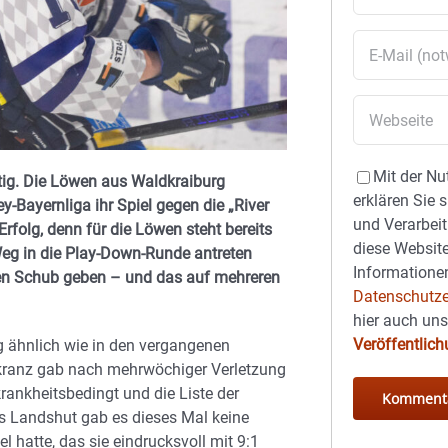
Mit der Nu
htig. Die Löwen aus Waldkraiburg
erklären Sie 
-Bayernliga ihr Spiel gegen die „River
und Verarbeit
Erfolg, denn für die Löwen steht bereits
diese Website
eg in die Play-Down-Runde antreten
Informationen
chen Schub geben – und das auf mehreren
Datenschutze
hier auch un
Veröffentlic
g ähnlich wie in den vergangenen
kranz gab nach mehrwöchiger Verletzung
rankheitsbedingt und die Liste der
us Landshut gab es dieses Mal keine
l hatte, das sie eindrucksvoll mit 9:1