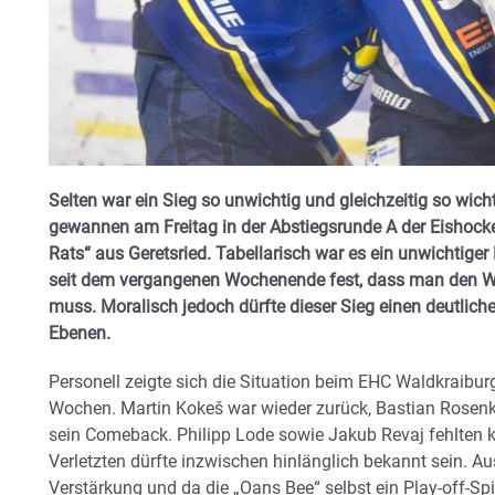
Selten war ein Sieg so unwichtig und gleichzeitig so wic
gewannen am Freitag in der Abstiegsrunde A der Eishockey
Rats“ aus Geretsried. Tabellarisch war es ein unwichtiger 
seit dem vergangenen Wochenende fest, dass man den W
muss. Moralisch jedoch dürfte dieser Sieg einen deutli
Ebenen.
Personell zeigte sich die Situation beim EHC Waldkraibur
Wochen. Martin Kokeš war wieder zurück, Bastian Rosen
sein Comeback. Philipp Lode sowie Jakub Revaj fehlten k
Verletzten dürfte inzwischen hinlänglich bekannt sein. A
Verstärkung und da die „Oans Bee“ selbst ein Play-off-Spie