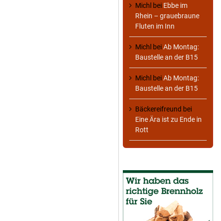
Michl
bei
Ebbe im
Rhein – grauebraune
Fluten im Inn
Michl
bei
Ab Montag:
Baustelle an der B15
Michl
bei
Ab Montag:
Baustelle an der B15
Bäckereifreund
bei
Eine Ära ist zu Ende in
Rott