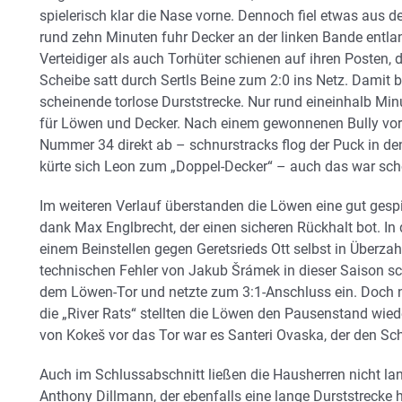
spielerisch klar die Nase vorne. Dennoch fiel etwas aus d
rund zehn Minuten fuhr Decker an der linken Bande entl
Verteidiger als auch Torhüter schienen auf ihren Posten, 
Scheibe satt durch Sertls Beine zum 2:0 ins Netz. Damit 
scheinende torlose Durststrecke. Nur rund eineinhalb Mi
für Löwen und Decker. Nach einem gewonnenen Bully vor
Nummer 34 direkt ab – schnurstracks flog der Puck in de
kürte sich Leon zum „Doppel-Decker“ – auch das war scho
Im weiteren Verlauf überstanden die Löwen eine gut gespie
dank Max Englbrecht, der einen sicheren Rückhalt bot. In
einem Beinstellen gegen Geretsrieds Ott selbst in Überza
technischen Fehler von Jakub Šrámek in dieser Saison s
dem Löwen-Tor und netzte zum 3:1-Anschluss ein. Doch n
die „River Rats“ stellten die Löwen den Pausenstand wied
von Kokeš vor das Tor war es Santeri Ovaska, der den Schl
Auch im Schlussabschnitt ließen die Hausherren nicht la
Anthony Dillmann, der ebenfalls eine lange Durststrecke hi