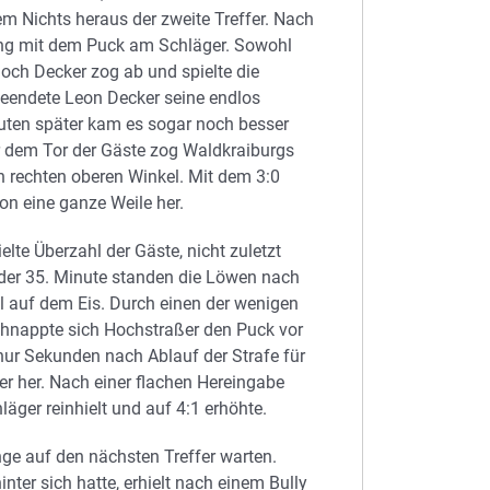
em Nichts heraus der zweite Treffer. Nach
ang mit dem Puck am Schläger. Sowohl
doch Decker zog ab und spielte die
beendete Leon Decker seine endlos
nuten später kam es sogar noch besser
 dem Tor der Gäste zog Waldkraiburgs
n rechten oberen Winkel. Mit dem 3:0
n eine ganze Weile her.
lte Überzahl der Gäste, nicht zuletzt
 der 35. Minute standen die Löwen nach
hl auf dem Eis. Durch einen der wenigen
chnappte sich Hochstraßer den Puck vor
ur Sekunden nach Ablauf der Strafe für
er her. Nach einer flachen Hereingabe
äger reinhielt und auf 4:1 erhöhte.
nge auf den nächsten Treffer warten.
nter sich hatte, erhielt nach einem Bully