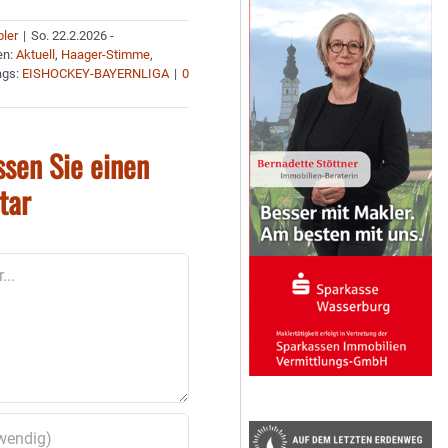
bler
|
So. 22.2.2026 -
en:
Aktuell
,
Haager-Stimme
,
ags:
EISHOCKEY-BAYERNLIGA
|
0
ssen Sie einen
tar