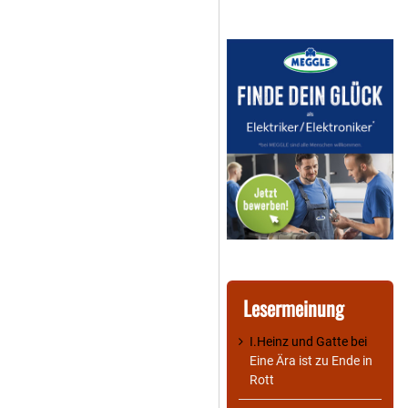
Lesermeinung
I.Heinz und Gatte
bei
Eine Ära ist zu Ende in
Rott