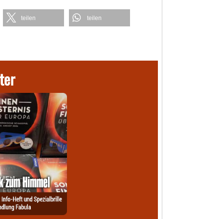
teilen
teilen
ter