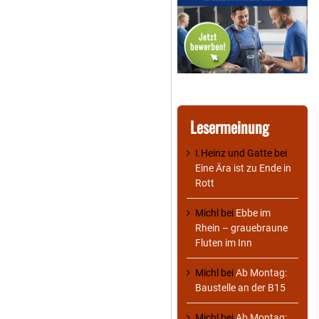
Lesermeinung
I.Heinz und Gatte
bei
Eine Ära ist zu Ende in
Rott
Michl
bei
Ebbe im
Rhein – grauebraune
Fluten im Inn
Michl
bei
Ab Montag:
Baustelle an der B15
Michl
bei
Ab Montag: