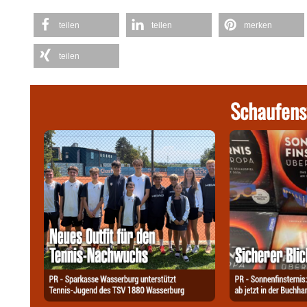
teilen
teilen
merken
teilen
Schaufens