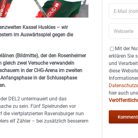
enzweiten Kassel Huskies – wir
estern im Auswärtsspiel gegen die
Mit der Nu
läinen (Bildmitte), der den Rosenheimer
erklären Sie 
en gleich zwei Versuche verwandeln
und Verarbeit
Zuschauern in der CHG-Arena im zweiten
diese Website
er Anfangsphase in der Schlussphase
Informationen
en.
Datenschutze
hier auch un
e der DEL2 untermauert und das
Veröffentlic
sache zu sein. Fünf Spielrunden vor
die viertplatzierten Ravensburger nun
ers elf Zähler – bei zusätzlich besserem