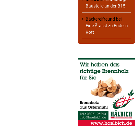
Baustelle an der B15
Bäckereifreund
bei
Eine Ära ist zu Ende in
Rott