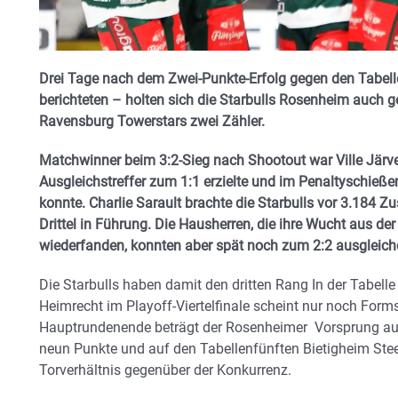
Drei Tage nach dem Zwei-Punkte-Erfolg gegen den Tabell
berichteten – holten sich die Starbulls Rosenheim auch g
Ravensburg Towerstars zwei Zähler.
Matchwinner beim 3:2-Sieg nach Shootout war Ville Järve
Ausgleichstreffer zum 1:1 erzielte und im Penaltyschieß
konnte. Charlie Sarault brachte die Starbulls vor 3.184 
Drittel in Führung. Die Hausherren, die ihre Wucht aus d
wiederfanden, konnten aber spät noch zum 2:2 ausgleich
Die Starbulls haben damit den dritten Rang In der Tabell
Heimrecht im Playoff-Viertelfinale scheint nur noch Form
Hauptrundenende beträgt der Rosenheimer Vorsprung auf 
neun Punkte und auf den Tabellenfünften Bietigheim Steel
Torverhältnis gegenüber der Konkurrenz.