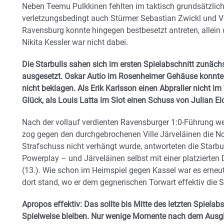
Neben Teemu Pulkkinen fehlten im taktisch grundsätzlic
verletzungsbedingt auch Stürmer Sebastian Zwickl und Ve
Ravensburg konnte hingegen bestbesetzt antreten, allei
Nikita Kessler war nicht dabei.
Die Starbulls sahen sich im ersten Spielabschnitt zunä
ausgesetzt. Oskar Autio im Rosenheimer Gehäuse konnte
nicht beklagen. Als Erik Karlsson einen Abpraller nicht im
Glück, als Louis Latta im Slot einen Schuss von Julian Eic
Nach der vollauf verdienten Ravensburger 1:0-Führung wend
zog gegen den durchgebrochenen Ville Järveläinen die No
Strafschuss nicht verhängt wurde, antworteten die Starb
Powerplay – und Järveläinen selbst mit einer platzierten
(13.). Wie schon im Heimspiel gegen Kassel war es erneut
dort stand, wo er dem gegnerischen Torwart effektiv die 
Apropos effektiv: Das sollte bis Mitte des letzten Spiela
Spielweise bleiben. Nur wenige Momente nach dem Ausglei