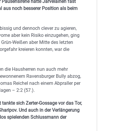
 Pausensirene hätte Järveläinen fast
al aus noch besserer Position als beim
issig und dennoch clever zu agieren,
vorne aber kein Risiko einzugehen, ging
Grün-Weißen aber Mitte des letzten
Torgefahr kreieren konnten, war die
en die Hausherren nun auch mehr
 gewonnenem Ravensburger Bully abzog,
Thomas Reichel nach einem Abpraller per
agen – 2:2 (57.).
 tankte sich Zerter-Gossage vor das Tor,
Sharipov. Und auch in der Verlängerung
rlos spielenden Schlussmann der