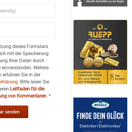
tzung dieses Formulars
sich mit der Speicherung
ung Ihrer Daten durch
 einverstanden. Weitere
 erfahren Sie in der
rklärung.
Bitte lesen Sie
seren
Leitfaden für die
hung von Kommentaren
.
*