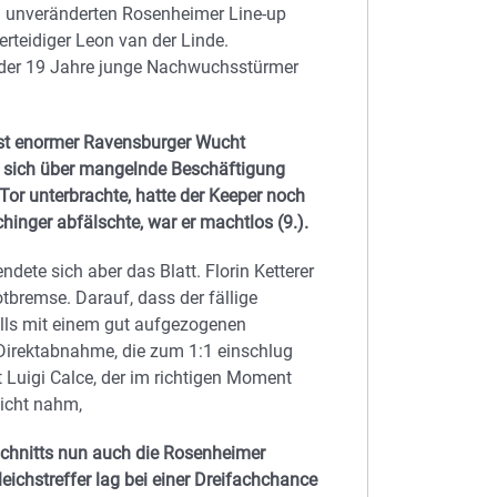
h unveränderten Rosenheimer Line-up
rteidiger Leon van der Linde.
n der 19 Jahre junge Nachwuchsstürmer
chst enormer Ravensburger Wucht
 sich über mangelnde Beschäftigung
 Tor unterbrachte, hatte der Keeper noch
hinger abfälschte, war er machtlos (9.).
ete sich aber das Blatt. Florin Ketterer
tbremse. Darauf, dass der fällige
ulls mit einem gut aufgezogenen
 Direktabnahme, die zum 1:1 einschlug
 Luigi Calce, der im richtigen Moment
Sicht nahm,
bschnitts nun auch die Rosenheimer
chstreffer lag bei einer Dreifachchance