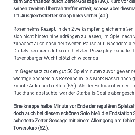
zum Shorthander durch Zerter-Gossage (39.). Kurz vor der
seinen zweiten Überzahltreffer erzielt, schoss aber diesm
1:1-Ausgleichstreffer knapp links vorbei (40.).
Rosenheims Rezept, in den Zweikämpfen gleichermaßen b
sich nicht hinten hineindrängen zu lassen, im Spiel nach 
zunächst auch nach der zweiten Pause auf. Nachdem die 
Drittels bei ihrem dritten und letzten Powerplay keinerlei 
Ravensburger Wucht plötzlich wieder da.
Im Gegensatz zu den gut 50 Spielminuten zuvor, gewann
wichtige Anspiele als Rosenheim. Als Mark Rassel nach
konnte Autio noch retten (55.). Als der Ex-Rosenheimer 
Rückhand abstaubte, war der Starbulls-Goalie aber geschl
Eine knappe halbe Minute vor Ende der regulären Spielzeit
doch auch bei diesem schönen Solo hieß die Endstation 
scheiterte Zerter-Gossage mit einem Alleingang am fehle
Towerstars (62.).