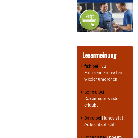
Lesermeinung
fish
bei
132
Fahrzeuge mussten
wieder umdrehen
Sonnia
bei
Daxenfeuer wieder
erlaubt
3mrd
bei
Handy statt
Aufsichtspflicht
Johann
bei
Ebbe im