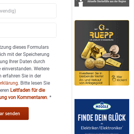
tzung dieses Formulars
sich mit der Speicherung
ung Ihrer Daten durch
 einverstanden. Weitere
 erfahren Sie in der
rklärung.
Bitte lesen Sie
seren
Leitfaden für die
hung von Kommentaren
.
*