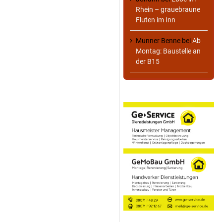
Rhein – grauebraune
Fluten im Inn
Munner Benne
bei
Ab
Montag: Baustelle an
der B15