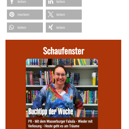
teilen
teilen
merken
teilen
teilen
teilen
Schaufenster