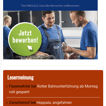
Lesermeinung
Feuerwehrler
bei
Rotter Bahnunterführung ab Montag
voll gesperrt
Zwischenruf
bei
Hoppala, angefahren