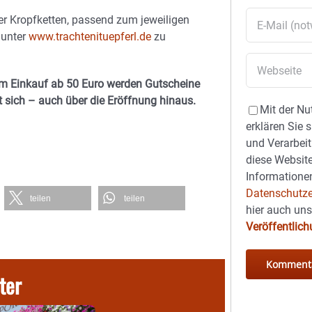
er Kropfketten, passend zum jeweiligen
 unter
www.trachtenituepferl.de
zu
nem Einkauf ab 50 Euro werden Gutscheine
t sich – auch über die Eröffnung hinaus.
Mit der Nu
erklären Sie 
und Verarbeit
diese Website
Informationen
Datenschutze
teilen
teilen
hier auch un
Veröffentlic
ter