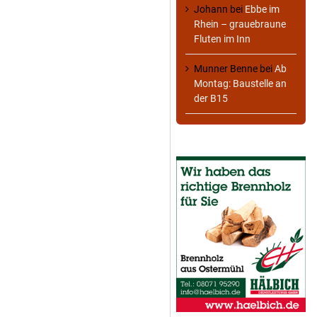
Johann
bei
Ebbe im
Rhein – grauebraune
Fluten im Inn
Munner Benne
bei
Ab
Montag: Baustelle an
der B15