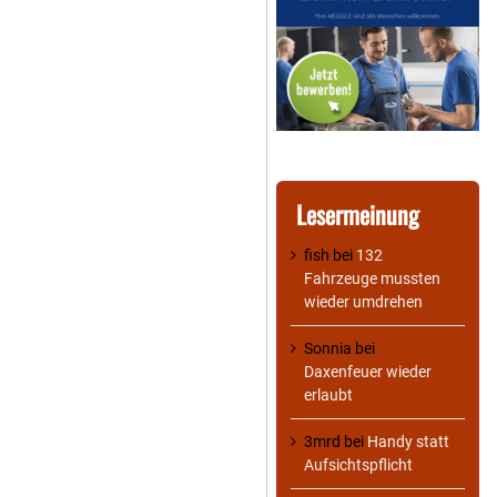
Lesermeinung
fish
bei
132
Fahrzeuge mussten
wieder umdrehen
Sonnia
bei
Daxenfeuer wieder
erlaubt
3mrd
bei
Handy statt
Aufsichtspflicht