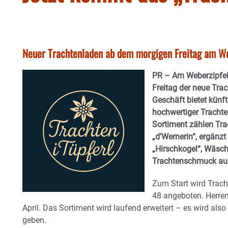
Neuer Trachtenladen ab dem morgigen Freitag am We
PR – Am Weberzipfel
Freitag der neue Trac
Geschäft bietet künf
hochwertiger Tracht
Sortiment zählen Tr
„d’Wernerin“, ergänz
„Hirschkogel“, Wäsch
Trachtenschmuck aus
Zum Start wird Trach
48 angeboten. Herren
April. Das Sortiment wird laufend erweitert – es wird al
geben.