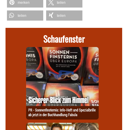
merken
teilen
teilen
teilen
Schaufenster