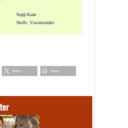
teilen
teilen
ter