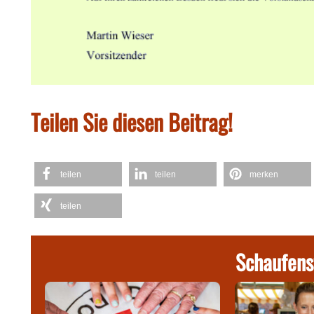
Teilen Sie diesen Beitrag!
teilen
teilen
merken
teilen
Schaufens