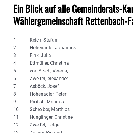
Ein Blick auf alle Gemeinderats-Ka
Wählergemeinschaft Rettenbach-Fa
1
Reich, Stefan
2
Hohenadler Johannes
3
Fink, Julia
4
Ettmüller, Christina
5
von Yrsch, Verena,
6
Zweifel, Alexander
7
Asböck, Josef
8
Hohenadler, Peter
9
Pröbstl, Marinus
10
Schreiber, Matthias
11
Hunglinger, Christine
12
Zweifel, Holger
13
Zollner, Richard