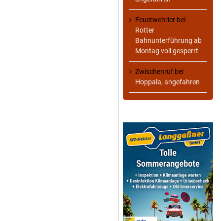
Feuerwehrler
bei
Rotter
Bahnunterführung ab
Montag voll gesperrt
Zwischenruf
bei
Hoppala, angefahren