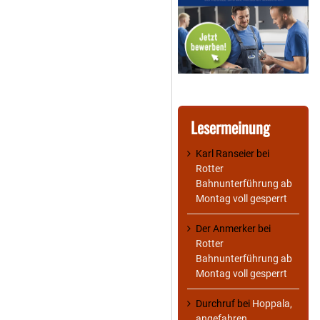
Lesermeinung
Karl Ranseier
bei
Rotter
Bahnunterführung ab
Montag voll gesperrt
Der Anmerker
bei
Rotter
Bahnunterführung ab
Montag voll gesperrt
Durchruf
bei
Hoppala,
angefahren