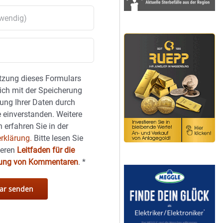
tzung dieses Formulars
sich mit der Speicherung
ung Ihrer Daten durch
 einverstanden. Weitere
 erfahren Sie in der
rklärung.
Bitte lesen Sie
seren
Leitfaden für die
hung von Kommentaren
.
*