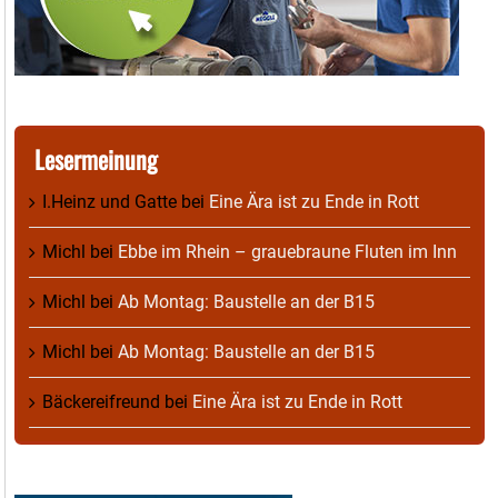
Lesermeinung
I.Heinz und Gatte
bei
Eine Ära ist zu Ende in Rott
Michl
bei
Ebbe im Rhein – grauebraune Fluten im Inn
Michl
bei
Ab Montag: Baustelle an der B15
Michl
bei
Ab Montag: Baustelle an der B15
Bäckereifreund
bei
Eine Ära ist zu Ende in Rott