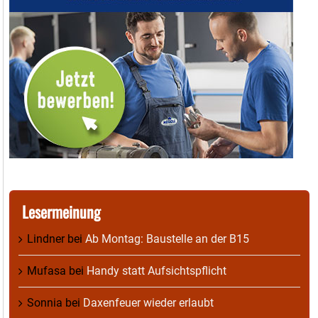
Lesermeinung
Lindner
bei
Ab Montag: Baustelle an der B15
Mufasa
bei
Handy statt Aufsichtspflicht
Sonnia
bei
Daxenfeuer wieder erlaubt