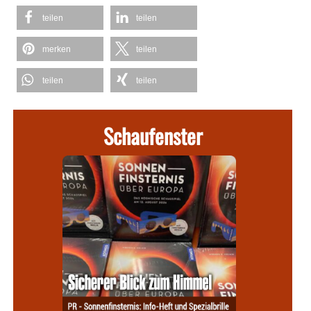
teilen
teilen
merken
teilen
teilen
teilen
Schaufenster