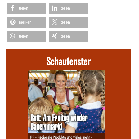
teilen
teilen
merken
teilen
teilen
teilen
Schaufenster