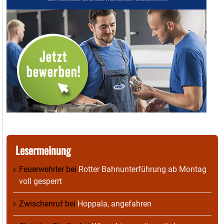
Lesermeinung
Feuerwehrler
bei
Rotter Bahnunterführung ab Montag
voll gesperrt
Zwischenruf
bei
Hoppala, angefahren