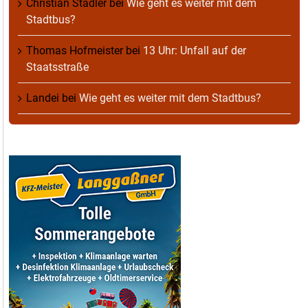
Christian Stadler
bei
Wie geht es weiter mit dem
Stadtbus?
Thomas Hofmeister
bei
13 Uhr: Unfall auf der
Staatsstraße
Landei
bei
Wie geht es weiter mit dem Stadtbus?